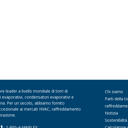
 leader a livello mondiale di torri di
Chi siamo
di evaporativi, condensatori evaporativi e
Parti della to
aria. Per un secolo, abbiamo fornito
raffreddame
 eccezionale ai mercati HVAC, raffreddamento
Notizia
gerazione.
Sostenibilità
Calcolatore 
|
1-800-4-MARLEY