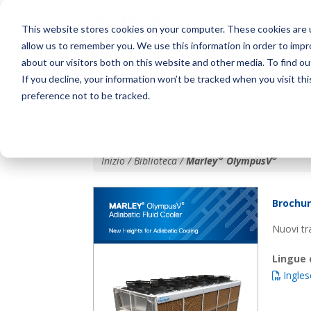
This website stores cookies on your computer. These cookies are u
allow us to remember you. We use this information in order to imp
about our visitors both on this website and other media. To find o
If you decline, your information won’t be tracked when you visit th
preference not to be tracked.
®
®
Marley
OlympusV
®
®
Inizio / Biblioteca /
Marley
OlympusV
Brochu
Nuovi tr
Lingue 
Ingles