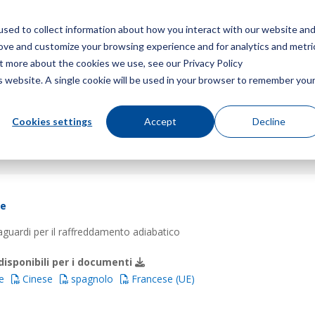
sed to collect information about how you interact with our website an
Menù
Ottieni 
rove and customize your browsing experience and for analytics and metri
ut more about the cookies we use, see our Privacy Policy
is website. A single cookie will be used in your browser to remember you
Cookies settings
Accept
Decline
re
aguardi per il raffreddamento adiabatico
disponibili per i documenti
e
Cinese
spagnolo
Francese (UE)