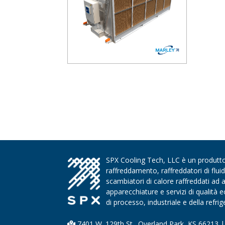
SPX Cooling Tech, LLC è un produttore
raffreddamento, raffreddatori di flui
scambiatori di calore raffreddati ad 
apparecchiature e servizi di qualità
di processo, industriale e della refri
7401 W. 129th St., Overland Park, KS 66213