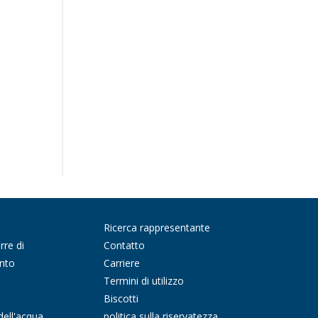
Ricerca rappresentante
rre di
Contatto
nto
Carriere
Termini di utilizzo
Biscotti
dell'acqua
politica sulla riservatezza