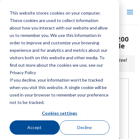
This website stores cookies on your computer.
These cookies are used to collect information
about how you interact with our website and allow
us to remember you. We use this information in
Manuale utente Marley Series 200
order to improve and customize your browsing
Steel Double-Flow – Non attuale
experience and for analytics and metrics about our
visitors both on this website and other media. To
Inizio / Biblioteca /
Manuale utente Marley Series 200 Steel
find out more about the cookies we use, see our
Double-Flow – Non attuale
Privacy Policy
If you decline, your information won’t be tracked
when you visit this website. A single cookie will be
used in your browser to remember your preference
not to be tracked.
Cookies settings
Accept
Decline