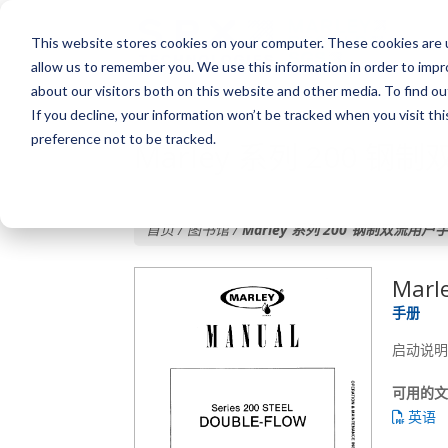
This website stores cookies on your computer. These cookies are u
allow us to remember you. We use this information in order to imp
about our visitors both on this website and other media. To find o
If you decline, your information won’t be tracked when you visit th
preference not to be tracked.
Marley 系列 200 
首页 / 图书馆 /
Marley 系列 200 钢制双流用户
Mar
手册
启动说明
可用的
英语