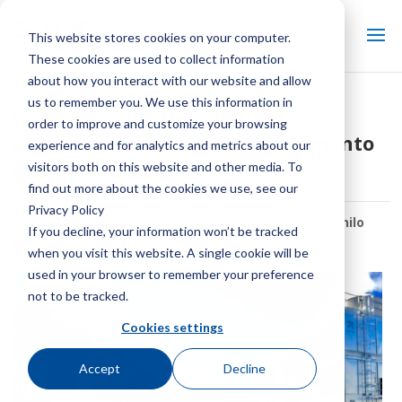
This website stores cookies on your computer.
These cookies are used to collect information
about how you interact with our website and allow
us to remember you. We use this information in
5 regole da seguire quando si
order to improve and customize your browsing
utilizzano le torri di raffreddamento
experience and for analytics and metrics about our
in climi freddi
visitors both on this website and other media. To
find out more about the cookies we use, see our
Privacy Policy
Di:
Staff tecnico di raffreddamento SPX
| In:
Mantienilo
If you decline, your information won’t be tracked
fresco Centro notizie
when you visit this website. A single cookie will be
used in your browser to remember your preference
not to be tracked.
Cookies settings
Accept
Decline