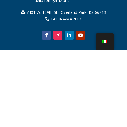
della refrigerazione.
7401 W. 129th St., Overland Park, KS 66213
1-800-4-MARLEY
Chi siamo
Parti della torre di raffreddamento
Notizia
Sostenibilità
Calcolatore dell'acqua
CoolSpec®
Prova in termini di prestazioni
Cos'è una torre di raffreddamento?
Tecnologie SPX
Ricerca rappresentante