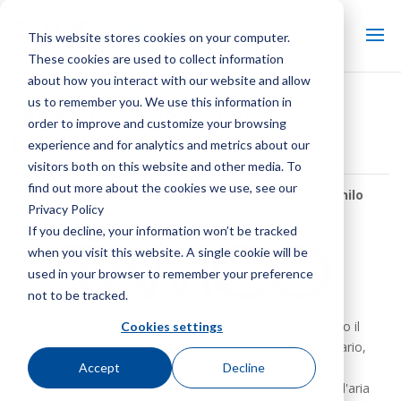
This website stores cookies on your computer.
These cookies are used to collect information
about how you interact with our website and allow
us to remember you. We use this information in
SPX Technologies annuncia
order to improve and customize your browsing
l'acquisizione di TAMCO
experience and for analytics and metrics about our
visitors both on this website and other media. To
find out more about the cookies we use, see our
Di:
Staff tecnico di raffreddamento SPX
| In:
Mantienilo
Privacy Policy
fresco Centro notizie
If you decline, your information won’t be tracked
when you visit this website. A single cookie will be
used in your browser to remember your preference
not to be tracked.
SPX Technologies Inc. ha annunciato oggi di aver acquisito il
Cookies settings
produttore privato TAMCO. Con sede a Smiths Falls, Ontario,
Canada, TAMCO è leader di mercato nelle serrande
Accept
Decline
motorizzate e non motorizzate che controllano il flusso d'aria