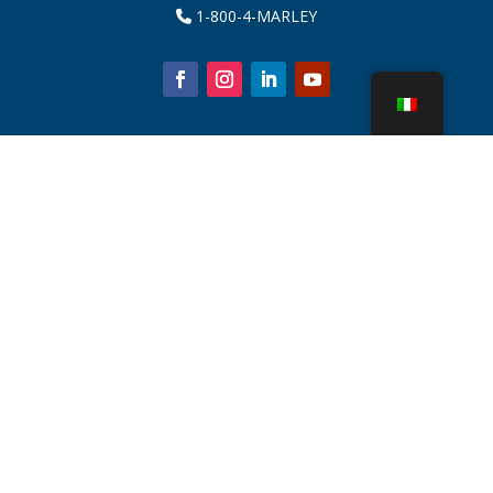
1-800-4-MARLEY
Chi siamo
Parti della torre di raffreddamento
Notizia
Sostenibilità
Calcolatore dell'acqua
CoolSpec®
Prova in termini di prestazioni
Cos'è una torre di raffreddamento?
Tecnologie SPX
Ricerca rappresentante
Contatto
Carriere