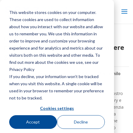
This website stores cookies on your computer.
These cookies are used to collect information
about how you interact with our website and allow
us to remember you. We use this information in
IFS sostituisce le torri di
order to improve and customize your browsing
raffreddamento senza interrompere
experience and for analytics and metrics about our
gli uffici governativi
visitors both on this website and other media. To
find out more about the cookies we use, see our
Privacy Policy
Di:
Staff tecnico di raffreddamento SPX
| In:
Mantienilo
If you decline, your information won’t be tracked
fresco Centro notizie
when you visit this website. A single cookie will be
used in your browser to remember your preference
La Mechanical Contractors Association ha pubblicato il nostro
not to be tracked.
case study con il rappresentante di SPX Midwest Machinery e
l'appaltatore HVAC Integrated Facilities Services, che evidenzia
Cookies settings
un progetto pluripremiato per un edificio governativo della
contea di St. Louis rimasto operativo grazie all'installazione
Accept
Decline
efficiente in termini di tempo della torre di raffreddamento