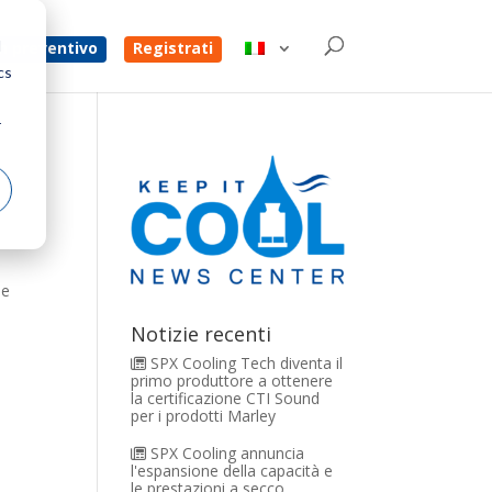
d
un preventivo
Registrati
cs
r
le
Notizie recenti
SPX Cooling Tech diventa il
primo produttore a ottenere
la certificazione CTI Sound
per i prodotti Marley
SPX Cooling annuncia
l'espansione della capacità e
le prestazioni a secco