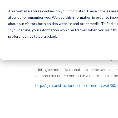
This website stores cookies on your computer. These cookies are u
allow us to remember you. We use this information in order to imp
about our visitors both on this website and other media. To find o
If you decline, your information won’t be tracked when you visit th
preference not to be tracked.
Chiave di manutenzione 
Di:
Staff tecnico di raffreddamento SPX
| In
L'integrazione della manutenzione preventiva nell
apparecchiature e contribuire a ridurre al minimo
http://gulfconstructiononline.com/source/xli/08/