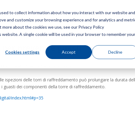
sed to collect information about how you interact with our website an
Menù
Ottieni 
rove and customize your browsing experience and for analytics and metri
ut more about the cookies we use, see our Privacy Policy
is website. A single cookie will be used in your browser to remember you
per prevenire guasti
Cookies settings
Accept
Decline
:
Mantienilo fresco Centro notizie
e ispezioni delle torri di raffreddamento può prolungare la durata del
 i guasti dei componenti della torre di raffreddamento.
digital/index.html#p=35