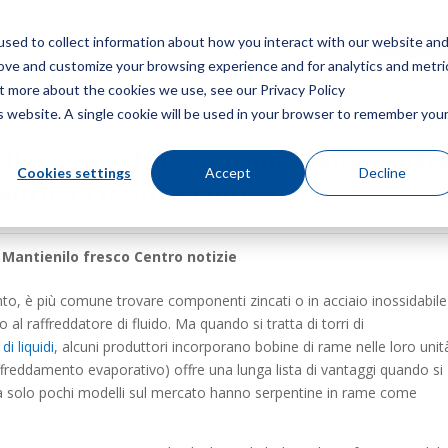
sed to collect information about how you interact with our website an
Menù
Ottieni 
rove and customize your browsing experience and for analytics and metri
ut more about the cookies we use, see our Privacy Policy
is website. A single cookie will be used in your browser to remember you
delle serpentine in rame nella vostr
Cookies settings
Accept
Decline
ento a circuito chiuso
:
Mantienilo fresco Centro notizie
to, è più comune trovare componenti zincati o in acciaio inossidabile
o al raffreddatore di fluido. Ma quando si tratta di torri di
di liquidi
, alcuni produttori incorporano bobine di rame nelle loro unit
reddamento evaporativo) offre una lunga lista di vantaggi quando si
o, ma solo pochi modelli sul mercato hanno serpentine in rame come