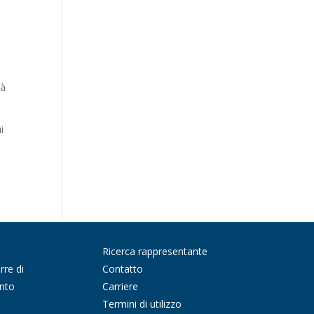
tà
i
Ricerca rappresentante
rre di
Contatto
nto
Carriere
Termini di utilizzo