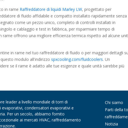
ico in rame
Raffreddatore di liquidi Marley LW
, progettato per
reddatore di fluido affidabile e compatto installato rapidamente senza
nsegnato come un pezzo unico, completo di controlli installati in
ingolo e cablaggio e test in fabbrica, per risparmiare tempo di
 in rame offrono una migliore efficienza termica rispetto ad alcune uni
entine in rame nel tuo raffreddatore di fluido o per maggiori dettagli su
a questo modulo all'indirizzo
spxcooling.com/fluidcoolers
. Un
idere se il rame è adatto alle tue esigenze e quale unità sarebbe più
 leader a livello mondiale di torri di
Chi siamo
di evaporativi, condensatori evaporativi e
Parti della to
aria. Per un secolo, abbiamo fornito
raffreddame
 eccezionale ai mercati HVAC, raffreddamento
Notizia
gerazione.