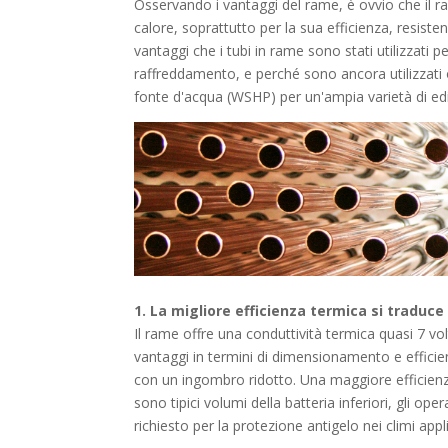
Osservando i vantaggi del rame, è ovvio che il ra
calore, soprattutto per la sua efficienza, resisten
vantaggi che i tubi in rame sono stati utilizzati p
raffreddamento, e perché sono ancora utilizzati 
fonte d'acqua (WSHP) per un'ampia varietà di edi
1. La migliore efficienza termica si traduc
Il rame offre una conduttività termica quasi 7 vo
vantaggi in termini di dimensionamento e efficie
con un ingombro ridotto. Una maggiore efficienza
sono tipici volumi della batteria inferiori, gli o
richiesto per la protezione antigelo nei climi appli