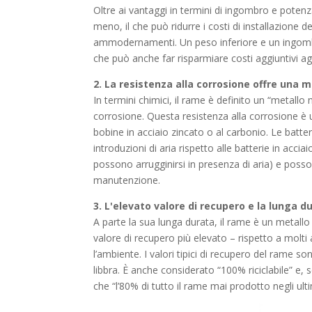
Oltre ai vantaggi in termini di ingombro e poten
meno, il che può ridurre i costi di installazione del
ammodernamenti. Un peso inferiore e un ingombro
che può anche far risparmiare costi aggiuntivi agl
2. La resistenza alla corrosione offre una
In termini chimici, il rame è definito un “metallo 
corrosione. Questa resistenza alla corrosione è u
bobine in acciaio zincato o al carbonio. Le batter
introduzioni di aria rispetto alle batterie in acc
possono arrugginirsi in presenza di aria) e poss
manutenzione.
3. L'elevato valore di recupero e la lunga 
A parte la sua lunga durata, il rame è un metallo
valore di recupero più elevato – rispetto a molti a
l’ambiente. I valori tipici di recupero del rame son
libbra. È anche considerato “100% riciclabile” e
che “l’80% di tutto il rame mai prodotto negli ult