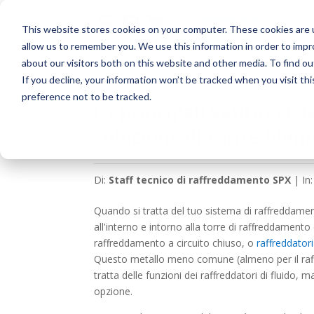
This website stores cookies on your computer. These cookies are u
allow us to remember you. We use this information in order to imp
about our visitors both on this website and other media. To find o
If you decline, your information won’t be tracked when you visit th
preference not to be tracked.
I 3 principali vantaggi 
soluzione di raffreddam
Di:
Staff tecnico di raffreddamento SPX
| In
Quando si tratta del tuo sistema di raffreddamen
all'interno e intorno alla torre di raffreddamento 
raffreddamento a circuito chiuso, o
raffreddatori 
Questo metallo meno comune (almeno per il raff
tratta delle funzioni dei raffreddatori di fluid
opzione.