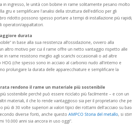
za in ingresso, le unità con bobine in rame solitamente pesano molto
la gru e semplificare l'analisi della struttura dell'edificio per gli
 ridotto possono spesso portare a tempi di installazione più rapidi, 
i operatori/appaltatori.
 maggiore durata
nobile” in base alla sua resistenza all’ossidazione, ovvero alla
n altro motivo per cui il rame offre un netto vantaggio rispetto alle
ie in rame resistono meglio agli scarichi occasionali o ad altre
iaio HDG (che spesso sono in acciaio al carbonio nudo all'interno e
ono prolungare la durata delle apparecchiature e semplificare la
durata rendono il rame un materiale più sostenibile
 più sostenibile perché può essere riciclato più facilmente – e con un
ltri materiali, il che lo rende vantaggioso sia per il proprietario che pe
o più di 30 volte superiori ai valori tipici dei rottami dell'acciaio su ba
, secondo diverse fonti, anche questo
AMPCO Storia del metallo
, si sti
imi 10.000 anni sia ancora in uso oggi”.