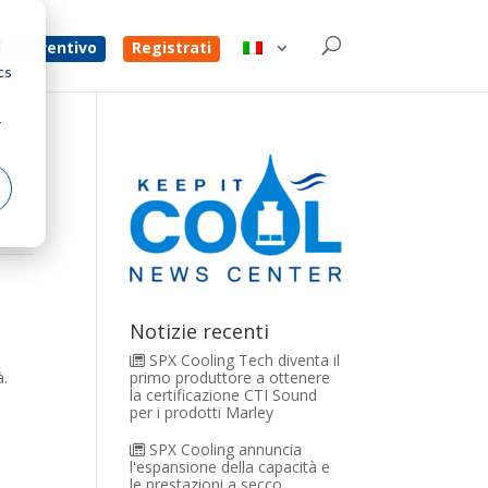
d
un preventivo
Registrati
cs
r
a
Notizie recenti
SPX Cooling Tech diventa il
primo produttore a ottenere
à.
la certificazione CTI Sound
per i prodotti Marley
SPX Cooling annuncia
l'espansione della capacità e
le prestazioni a secco