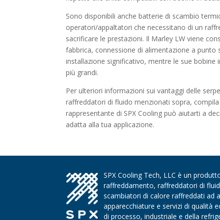
Sono disponibili anche batterie di scambio term
operatori/appaltatori che necessitano di un raff
sacrificare le prestazioni. Il Marley LW viene co
fabbrica, connessione di alimentazione a punto s
installazione significativo, mentre le sue bobine
più grandi.
Per ulteriori informazioni sui vantaggi delle serp
raffreddatori di fluido menzionati sopra, compil
rappresentante di SPX Cooling può aiutarti a dec
adatta alla tua applicazione.
SPX Cooling Tech, LLC è un produttore
raffreddamento, raffreddatori di flui
scambiatori di calore raffreddati ad 
apparecchiature e servizi di qualità
di processo, industriale e della refri