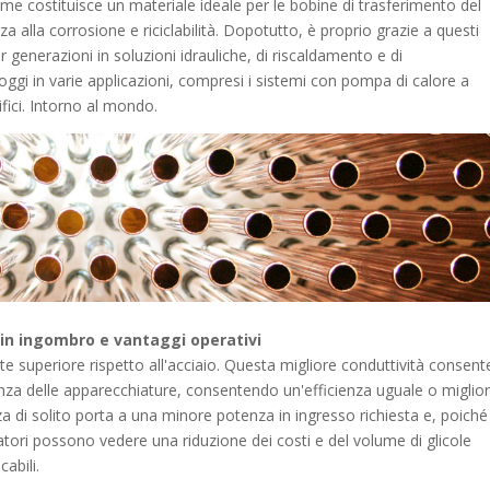
me costituisce un materiale ideale per le bobine di trasferimento del
za alla corrosione e riciclabilità. Dopotutto, è proprio grazie a questi
er generazioni in soluzioni idrauliche, di riscaldamento e di
oggi in varie applicazioni, compresi i sistemi con pompa di calore a
fici. Intorno al mondo.
e in ingombro e vantaggi operativi
lte superiore rispetto all'acciaio. Questa migliore conduttività consent
nza delle apparecchiature, consentendo un'efficienza uguale o miglio
 di solito porta a una minore potenza in ingresso richiesta e, poiché
peratori possono vedere una riduzione dei costi e del volume di glicole
cabili.