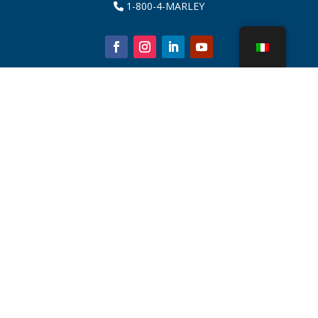
1-800-4-MARLEY
Chi siamo
Parti della torre di raffreddamento
Notizia
Sostenibilità
Calcolatore dell'acqua
CoolSpec®
Prova in termini di prestazioni
Cos'è una torre di raffreddamento?
Tecnologie SPX
Ricerca rappresentante
Contatto
Carriere