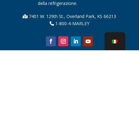
della refrigerazione.
7401 W. 129th St., Overland Park, KS 66213
1-800-4-MARLEY
Chi siamo
Parti della torre di raffreddamento
Notizia
Sostenibilità
Calcolatore dell'acqua
CoolSpec®
Prova in termini di prestazioni
Cos'è una torre di raffreddamento?
Tecnologie SPX