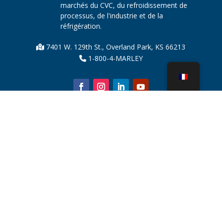
marchés du CVC, du refroidissement de
processus, de l'industrie et de la
réfrigération.
7401 W. 129th St., Overland Park, KS 66213
1-800-4-MARLEY
À propos de nous
Pièces de tour de refroidissement
Nouvelles
Durabilité
Calculateur d'eau
CoolSpec®
Preuve de performance
Qu’est-ce qu’une tour de refroidissement ?
SPX Technologies