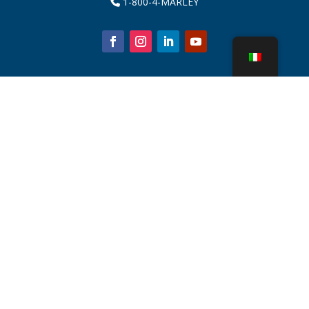
1-800-4-MARLEY
Chi siamo
Parti della torre di raffreddamento
Notizia
Sostenibilità
Calcolatore dell'acqua
CoolSpec®
Prova in termini di prestazioni
Cos'è una torre di raffreddamento?
Tecnologie SPX
Ricerca rappresentante
Contatto
Carriere