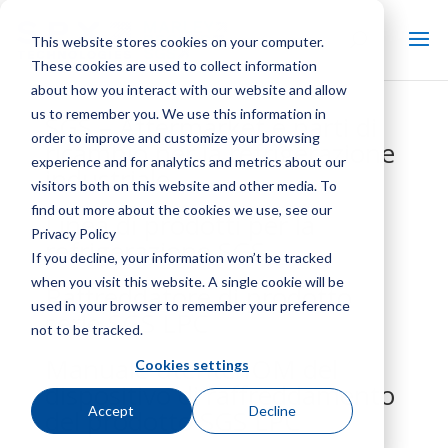
This website stores cookies on your computer.
These cookies are used to collect information
about how you interact with our website and allow
us to remember you. We use this information in
SGS – Aftermarket e parti di
order to improve and customize your browsing
ricambio per la refrigerazione
experience and for analytics and metrics about our
industriale
visitors both on this website and other media. To
find out more about the cookies we use, see our
Linea di prodotti per la
Privacy Policy
refrigerazione SGS
If you decline, your information won’t be tracked
when you visit this website. A single cookie will be
Raffreddatore di prodotto
used in your browser to remember your preference
serie SGS LPC
not to be tracked.
Manuale utente IOM del
Cookies settings
dispositivo di raffreddamento
Accept
Decline
del prodotto SGS LPC