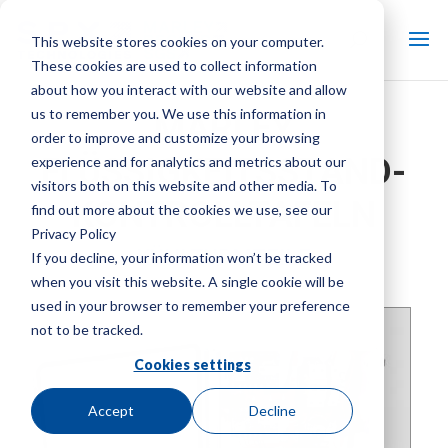
This website stores cookies on your computer.
These cookies are used to collect information
about how you interact with our website and allow
us to remember you. We use this information in
MARLEY
order to improve and customize your browsing
FLÜSSIGKEITSSTAND-
experience and for analytics and metrics about our
visitors both on this website and other media. To
KONTROLLTAFELN
find out more about the cookies we use, see our
Privacy Policy
KÜHLTURMTEILE
If you decline, your information won’t be tracked
when you visit this website. A single cookie will be
Marke:
Marley
| Produktart:
Kühlturmsteuerungen
used in your browser to remember your preference
not to be tracked.
Cookies settings
Accept
Decline