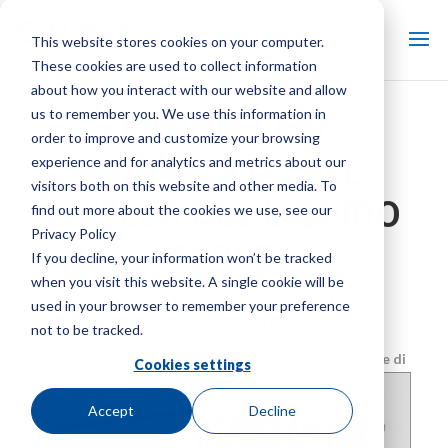
This website stores cookies on your computer.
These cookies are used to collect information
about how you interact with our website and allow
us to remember you. We use this information in
PANNELLI DI
order to improve and customize your browsing
CONTROLLO DEL
experience and for analytics and metrics about our
visitors both on this website and other media. To
LIVELLO DEL LIQUIDO
find out more about the cookies we use, see our
Privacy Policy
MARLEY
If you decline, your information won’t be tracked
when you visit this website. A single cookie will be
PARTI DELLA TORRE DI
used in your browser to remember your preference
RAFFREDDAMENTO
not to be tracked.
Marca:
Marley
| Tipologia di prodotto:
Controlli della torre di
Cookies settings
raffreddamento
Accept
Decline