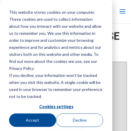
This website stores cookies on your computer.
These cookies are used to collect information
about how you interact with our website and allow
NX CROSSFLOW-DÜSE
us to remember you. We use this information in
order to improve and customize your browsing
KÜHLTURMTEILE
experience and for analytics and metrics about our
visitors both on this website and other media. To
Marke:
Marley
| Produktart:
Kühlturmdüsen und -ventile
find out more about the cookies we use, see our
Privacy Policy
If you decline, your information won’t be tracked
when you visit this website. A single cookie will be
used in your browser to remember your preference
not to be tracked.
Cookies settings
Accept
Decline