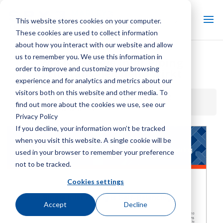
This website stores cookies on your computer.
These cookies are used to collect information
about how you interact with our website and allow
us to remember you. We use this information in
Wie NC Single Inlet Piping
order to improve and customize your browsing
selbstausgleichend wirkt
experience and for analytics and metrics about our
visitors both on this website and other media. To
Startseite / Bibliothek /
Wie NC Single Inlet Piping
find out more about the cookies we use, see our
selbstausgleichend wirkt
Privacy Policy
If you decline, your information won’t be tracked
when you visit this website. A single cookie will be
used in your browser to remember your preference
not to be tracked.
Cookies settings
Accept
Decline