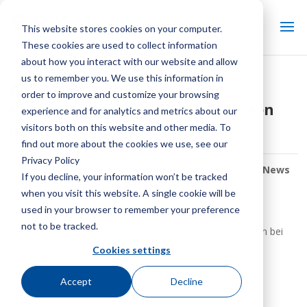
This website stores cookies on your computer.
These cookies are used to collect information
about how you interact with our website and allow
us to remember you. We use this information in
Aufrechterhaltung des
order to improve and customize your browsing
Kühlturmbetriebs in Umgebungen
experience and for analytics and metrics about our
mit kaltem Wetter
visitors both on this website and other media. To
find out more about the cookies we use, see our
Privacy Policy
Von:
SPX Cooling Tech-Mitarbeiter
| In:
Keep It Cool News
If you decline, your information won’t be tracked
Center
when you visit this website. A single cookie will be
used in your browser to remember your preference
Mark Pfeifer verfasste diesen Artikel in
Prozesskühlung
not to be tracked.
Zeitschrift mit Empfehlungen zum Betrieb von Kühltürmen bei
eisigen Temperaturen.
Cookies settings
http://digitaladmin.bnpmedia.com/publication/?
Accept
Decline
m=&l=1&i=518755&p=30&ver=html5