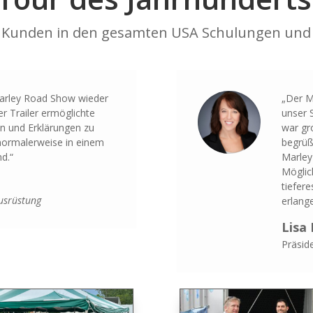
en Kunden in den gesamten USA Schulungen und
Marley Road Show wieder
„Der M
er Trailer ermöglichte
unser 
en und Erklärungen zu
war gr
normalerweise in einem
begrüß
d.“
Marley
Möglic
tiefer
usrüstung
erlang
Lisa 
Präsid