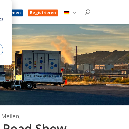
d
 bekommen
Registrieren
cs
r
 Meilen,
s Road Show