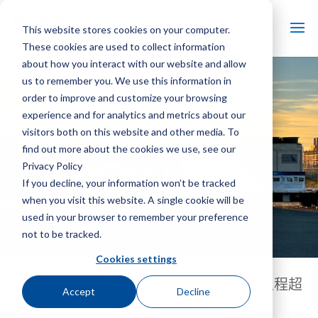
This website stores cookies on your computer.
These cookies are used to collect information
about how you interact with our website and allow
us to remember you. We use this information in
order to improve and customize your browsing
experience and for analytics and metrics about our
visitors both on this website and other media. To
find out more about the cookies we use, see our
Privacy Policy
If you decline, your information won’t be tracked
when you visit this website. A single cookie will be
used in your browser to remember your preference
not to be tracked.
Cookies settings
行程计划覆盖 36 个州的 57 个站点，总里程超
Accept
Decline
过 29,000 英里，