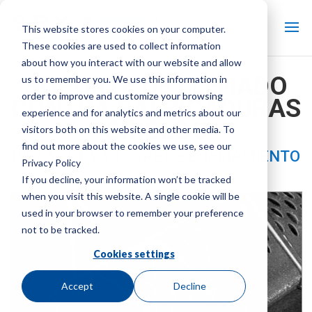
This website stores cookies on your computer.
These cookies are used to collect information
about how you interact with our website and allow
SOPORTE DE LLENADO
us to remember you. We use this information in
order to improve and customize your browsing
CONTRA SALPICADURAS
experience and for analytics and metrics about our
GRIDLOC
visitors both on this website and other media. To
find out more about the cookies we use, see our
PIEZAS DE LA TORRE DE ENFRIAMIENTO
Privacy Policy
If you decline, your information won’t be tracked
Marca:
Marley
| Tipo de producto:
Piezas de la torre de
enfriamiento
when you visit this website. A single cookie will be
used in your browser to remember your preference
not to be tracked.
Cookies settings
Accept
Decline