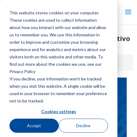
This website stores cookies on your computer.
These cookies are used to collect information
about how you interact with our website and allow
us to remember you. We use this information in
Folleto de enfriamiento evaporativo
order to improve and customize your browsing
ecológico
experience and for analytics and metrics about our
visitors both on this website and other media. To
Inicio / Biblioteca /
Folleto de enfriamiento evaporativo
find out more about the cookies we use, see our
ecológico
Privacy Policy
If you decline, your information won’t be tracked
when you visit this website. A single cookie will be
used in your browser to remember your preference
not to be tracked.
Cookies settings
Accept
Decline