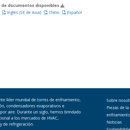
 de documentos disponibles
Inglés (SE de Asia)
Chino
Español
te líder mundial de torres de enfriamiento,
Sobre nosot
ión, condensadores evaporativos e
Piezas de la
 por aire. Durante un siglo, hemos brindado
enfriamient
pcional a los mercados de HVAC,
Noticias
y de refrigeración.
Sostenibilid