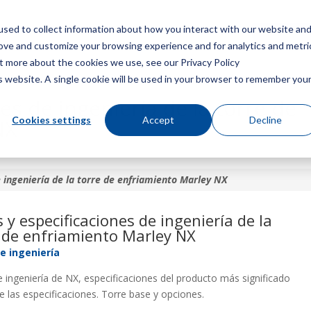
sed to collect information about how you interact with our website an
Menú
Consigue u
rove and customize your browsing experience and for analytics and metri
ut more about the cookies we use, see our Privacy Policy
is website. A single cookie will be used in your browser to remember you
es de ingeniería de la torre de
Cookies settings
Accept
Decline
NX
e ingeniería de la torre de enfriamiento Marley NX
 y especificaciones de ingeniería de la
 de enfriamiento Marley NX
e ingeniería
 ingeniería de NX, especificaciones del producto más significado
de las especificaciones. Torre base y opciones.