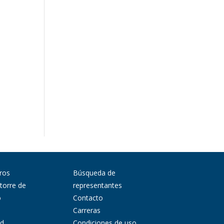
ros
Búsqueda de
 torre de
representantes
o
Contacto
Carreras
ad
Condiciones de uso