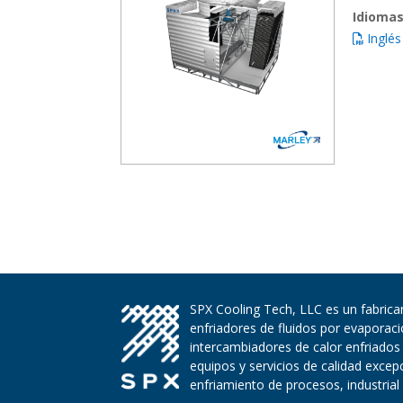
Idiomas
Inglés
SPX Cooling Tech, LLC es un fabrican
enfriadores de fluidos por evaporac
intercambiadores de calor enfriados
equipos y servicios de calidad exce
enfriamiento de procesos, industrial 