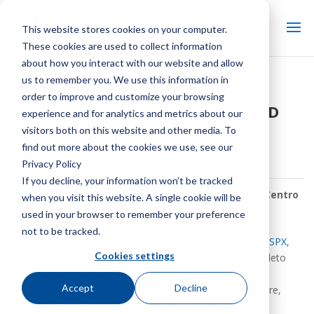
This website stores cookies on your computer.
These cookies are used to collect information
about how you interact with our website and allow
us to remember you. We use this information in
La nueva torre de enfriamiento
order to improve and customize your browsing
modular de contraflujo Marley MD
experience and for analytics and metrics about our
Everest de mayor capacidad
visitors both on this website and other media. To
find out more about the cookies we use, see our
permite…
Privacy Policy
If you decline, your information won’t be tracked
Por:
Personal técnico de refrigeración de SPX
| En:
Centro
when you visit this website. A single cookie will be
de noticias Keep It Cool
used in your browser to remember your preference
not to be tracked.
Overland Park, Kansas.
–
Tecnologías de refrigeración SPX
,
Cookies settings
Cª.
, líder de la industria de línea completa y servicio completo
en el diseño y fabricación de torres de enfriamiento por
Accept
Decline
evaporación e intercambiadores de calor enfriados por aire,
anuncia que ya están disponibles nuevos modelos más