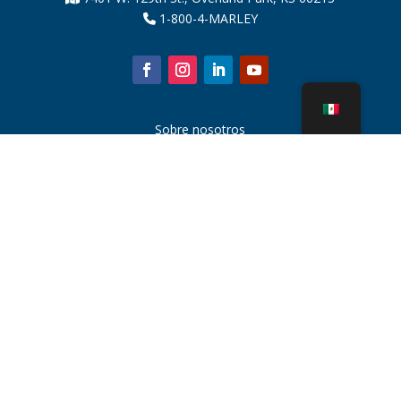
1-800-4-MARLEY
Sobre nosotros
Piezas de la torre de enfriamiento
Noticias
Sostenibilidad
Calculadora de agua
CoolSpec®
Prueba de rendimiento
¿Qué es una torre de enfriamiento?
Tecnologías SPX
Búsqueda de representantes
Contacto