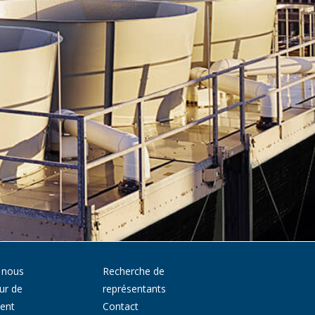
 nous
Recherche de
ur de
représentants
ment
Contact