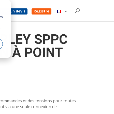
d
enez un devis
Registre
cs
r
RLEY SPPC
N À POINT
s commandes et des tensions pour toutes
nt via une seule connexion de