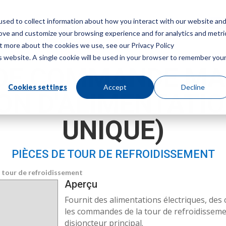
sed to collect information about how you interact with our website an
Menu
Obt
rove and customize your browsing experience and for analytics and metri
ut more about the cookies we use, see our Privacy Policy
is website. A single cookie will be used in your browser to remember you
DE COMMANDE MA
Cookies settings
Accept
Decline
ON D'ALIMENTATIO
UNIQUE)
PIÈCES DE TOUR DE REFROIDISSEMENT
a tour de refroidissement
Aperçu
Fournit des alimentations électriques, de
les commandes de la tour de refroidisseme
disjoncteur principal.