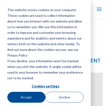
This website stores cookies on your computer.
These cookies are used to collect information
about how you interact with our website and allow
ARBRE DE
us to remember you. We use this information in
order to improve and customize your browsing
TRANSMISSION –
experience and for analytics and metrics about our
ACCOUPLEMENT
visitors both on this website and other media. To
FLEXIBLE
find out more about the cookies we use, see our
Privacy Policy
PIÈCES DE TOUR DE REFROIDISSEMENT
If you decline, your information won’t be tracked
when you visit this website. A single cookie will be
Marque:
Marly
| Type de produit:
Pièces de tour de
used in your browser to remember your preference
refroidissement
not to be tracked.
Cookies settings
Accept
Decline