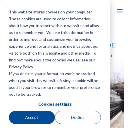
This website stores cookies on your computer.
These cookies are used to collect information
about how you interact with our website and allow
MARLEY PPWD
us to remember you. We use this information in
order to improve and customize your browsing
RÉDUCTION DU PANACHE HYBRIDE
experience and for analytics and metrics about our
visitors both on this website and other media. To
Marque:
Marly
| Type de produit:
Tours de refroidissement
find out more about the cookies we use, see our
Privacy Policy
If you decline, your information won’t be tracked
when you visit this website. A single cookie will be
used in your browser to remember your preference
not to be tracked.
Cookies settings
Accept
Decline