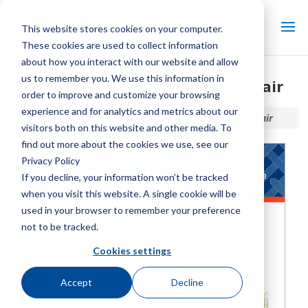
This website stores cookies on your computer.
These cookies are used to collect information
about how you interact with our website and allow
us to remember you. We use this information in
Gestion de l'eau d'admission d'air
order to improve and customize your browsing
experience and for analytics and metrics about our
Accueil / Bibliothèque /
Gestion de l'eau d'admission d'air
visitors both on this website and other media. To
find out more about the cookies we use, see our
Privacy Policy
If you decline, your information won’t be tracked
when you visit this website. A single cookie will be
used in your browser to remember your preference
not to be tracked.
Cookies settings
Accept
Decline