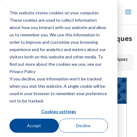
This website stores cookies on your computer.
These cookies are used to collect information
about how you interact with our website and allow
us to remember you. We use this information in
Données et spécifications techniques
order to improve and customize your browsing
de l'AV 6800
experience and for analytics and metrics about our
visitors both on this website and other media. To
Accueil / Bibliothèque /
Données et spécifications techniques
find out more about the cookies we use, see our
de l'AV 6800
Privacy Policy
If you decline, your information won’t be tracked
when you visit this website. A single cookie will be
used in your browser to remember your preference
not to be tracked.
Cookies settings
Accept
Decline