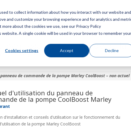
sed to collect information about how you interact with our website an
Menu
Obt
rove and customize your browsing experience and for analytics and metri
ut more about the cookies we use, see our Privacy Policy
is website. A single cookie will be used in your browser to remember you
 du panneau de commande de la
Cookies settings
Accept
Decline
st – non actuel
du panneau de commande de la pompe Marley CoolBoost – non actuel
l d'utilisation du panneau de
ande de la pompe CoolBoost Marley
urant
 d'installation et conseils d'utilisation sur le fonctionnement du
'utilisation de la pompe Marley CoolBoost