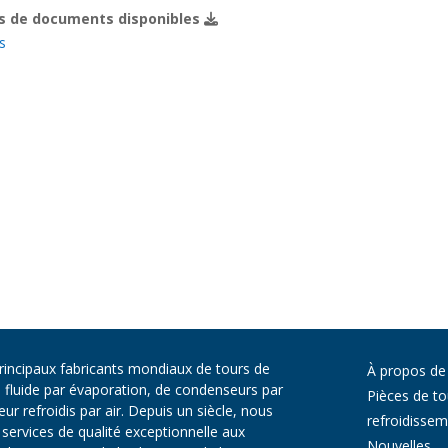
s de documents disponibles
s
principaux fabricants mondiaux de tours de
À propos de
e fluide par évaporation, de condenseurs par
Pièces de to
r refroidis par air. Depuis un siècle, nous
refroidisse
services de qualité exceptionnelle aux
Nouvelles