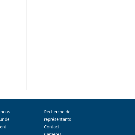
 nous
Recherche de
ur de
représentants
ment
Contact
Carrières