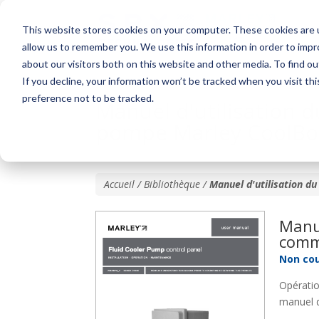
This website stores cookies on your computer. These cookies are u
allow us to remember you. We use this information in order to imp
about our visitors both on this website and other media. To find o
If you decline, your information won’t be tracked when you visit th
preference not to be tracked.
Manuel d'utilisation
pompe Marley CoolBoo
Accueil / Bibliothèque /
Manuel d'utilisation 
Manue
comm
Non co
Opération
manuel d