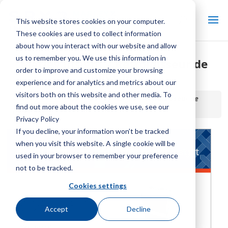
This website stores cookies on your computer.
These cookies are used to collect information
about how you interact with our website and allow
us to remember you. We use this information in
Marley Insight – Refroidisseur de
order to improve and customize your browsing
fluide MH
experience and for analytics and metrics about our
visitors both on this website and other media. To
Accueil / Bibliothèque /
Marley Insight – Refroidisseur de
find out more about the cookies we use, see our
fluide MH
Privacy Policy
If you decline, your information won’t be tracked
when you visit this website. A single cookie will be
used in your browser to remember your preference
not to be tracked.
Cookies settings
Accept
Decline