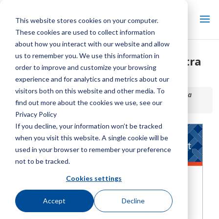
This website stores cookies on your computer.
These cookies are used to collect information
about how you interact with our website and allow
us to remember you. We use this information in
Marley Insight – Ventilateur ultra
order to improve and customize your browsing
silencieux
experience and for analytics and metrics about our
visitors both on this website and other media. To
Accueil / Bibliothèque /
Marley Insight – Ventilateur ultra
find out more about the cookies we use, see our
silencieux
Privacy Policy
If you decline, your information won’t be tracked
when you visit this website. A single cookie will be
used in your browser to remember your preference
not to be tracked.
Cookies settings
Accept
Decline