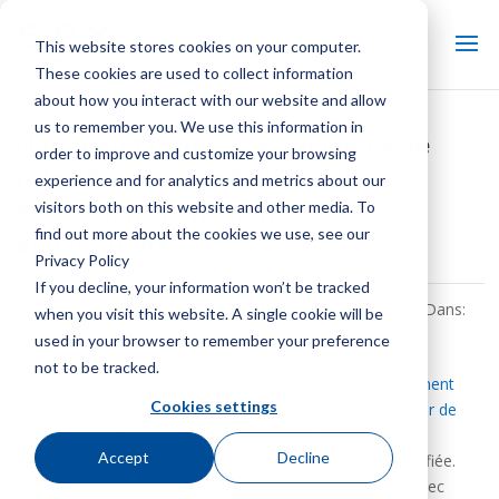
This website stores cookies on your computer.
These cookies are used to collect information
about how you interact with our website and allow
us to remember you. We use this information in
®
Nouveau Marley
Les modèles de
order to improve and customize your browsing
refroidisseurs de fluides MH
experience and for analytics and metrics about our
élargissent la flexibilité des
visitors both on this website and other media. To
find out more about the cookies we use, see our
applications
Privacy Policy
If you decline, your information won’t be tracked
Par:
Personnel technique de refroidissement SPX
| Dans:
when you visit this website. A single cookie will be
Centre de nouvelles Keep It Cool
used in your browser to remember your preference
not to be tracked.
Overland Park, Kansas.
–
Technologies de refroidissement
Cookies settings
SPX Inc.
a publié les détails de son extension
Refroidisseur de
fluide MH
La gamme MH Fluid Cooler est conçue pour
Accept
Decline
répondre à une gamme d'applications encore plus diversifiée.
Le refroidisseur de fluide MH est désormais disponible avec