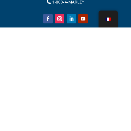
1-800-4-MARLEY
À propos de nous
Pièces de tour de refroidissement
Nouvelles
Durabilité
Calculateur d'eau
CoolSpec®
Preuve de performance
Qu’est-ce qu’une tour de refroidissement ?
SPX Technologies
Recherche de représentants
Contact
Carrières