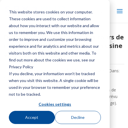
This website stores cookies on your computer.
These cookies are used to collect information
about how you interact with our website and allow
us to remember you. We use this information in
Démarrage et inspection des tours de
order to improve and customize your browsing
refroidissement assemblées en usine
experience and for analytics and metrics about our
après un arrêt imprévu
visitors both on this website and other media. To
find out more about the cookies we use, see our
Privacy Policy
Par:
Personnel technique de refroidissement SPX
| Dans:
If you decline, your information won’t be tracked
Centre de nouvelles Keep It Cool
when you visit this website. A single cookie will be
used in your browser to remember your preference
Stephen Andrew met en évidence les meilleures pratiques de
not to be tracked.
démarrage et les conseils d'inspection après un arrêt imprévu
des tours de refroidissement assemblées en usine (package).
Cookies settings
Lire l'article ici :
Accept
Decline