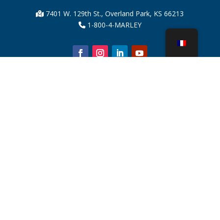
7401 W. 129th St., Overland Park, KS 66213
1-800-4-MARLEY
À propos de nous
Pièces de tour de refroidissement
Nouvelles
Durabilité
Calculateur d'eau
CoolSpec®
Preuve de performance
Qu’est-ce qu’une tour de refroidissement ?
SPX Technologies
Recherche de représentants