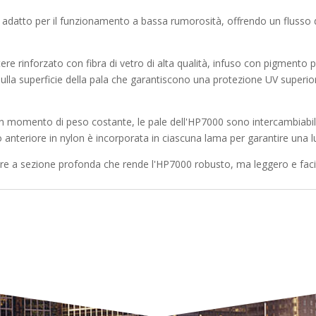
 adatto per il funzionamento a bassa rumorosità, offrendo un flusso d
tere rinforzato con fibra di vetro di alta qualità, infuso con pigmento
 sulla superficie della pala che garantiscono una protezione UV superior
n momento di peso costante, le pale dell'HP7000 sono intercambiabili s
 anteriore in nylon è incorporata in ciascuna lama per garantire una 
lare a sezione profonda che rende l'HP7000 robusto, ma leggero e fac