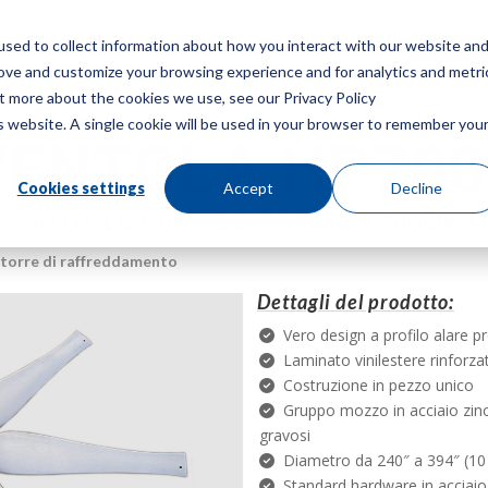
sed to collect information about how you interact with our website an
Menù
Ottieni 
rove and customize your browsing experience and for analytics and metri
ut more about the cookies we use, see our Privacy Policy
is website. A single cookie will be used in your browser to remember you
VENTOLA HP700
Cookies settings
Accept
Decline
PARTI DELLA TORRE DI RAFFREDDAMENTO
a torre di raffreddamento
Dettagli del prodotto:
Vero design a profilo alare p
Laminato vinilestere rinforzat
Costruzione in pezzo unico
Gruppo mozzo in acciaio zinc
gravosi
Diametro da 240″ a 394″ (10 
Standard hardware in acciaio 