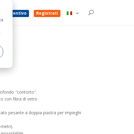
d
un preventivo
Registrati
cs
r
0
rofondo "contorto".
o con fibra di vetro
ato pesante a doppia piastra per impieghi
metri).
inossidabile