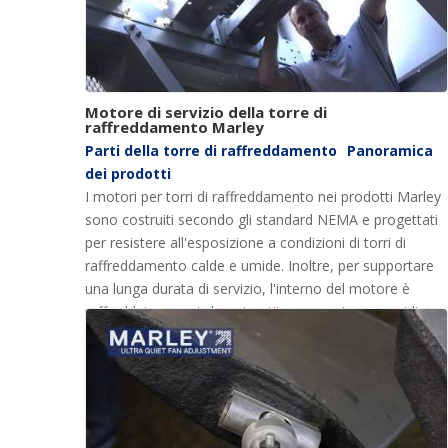
Motore di servizio della torre di
raffreddamento Marley
Parti della torre di raffreddamento
Panoramica
dei prodotti
I motori per torri di raffreddamento nei prodotti Marley
sono costruiti secondo gli standard NEMA e progettati
per resistere all'esposizione a condizioni di torri di
raffreddamento calde e umide. Inoltre, per supportare
una lunga durata di servizio, l'interno del motore è
raffreddato a ventola e rivestito con resina epossidica
per la massima protezione da calore, umidità e
corrosione.