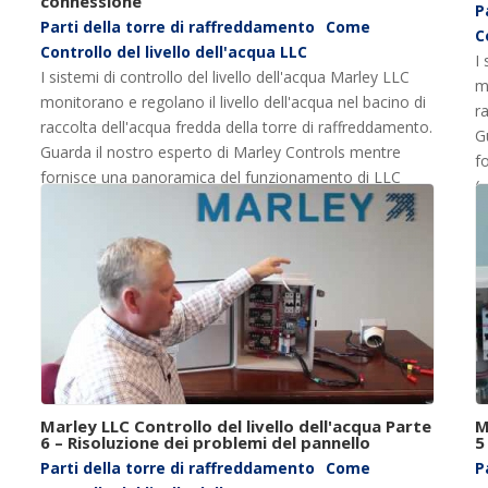
connessione
P
Parti della torre di raffreddamento
Come
C
Controllo del livello dell'acqua LLC
I 
I sistemi di controllo del livello dell'acqua Marley LLC
m
monitorano e regolano il livello dell'acqua nel bacino di
r
raccolta dell'acqua fredda della torre di raffreddamento.
G
Guarda il nostro esperto di Marley Controls mentre
f
fornisce una panoramica del funzionamento di LLC
(
(parte 9 di 9: Risoluzione dei problemi dei punti di
de
connessione).
Marley LLC Controllo del livello dell'acqua Parte
M
6 – Risoluzione dei problemi del pannello
5
Parti della torre di raffreddamento
Come
P