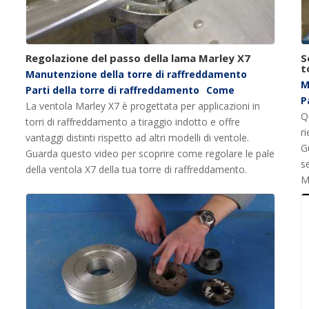
Regolazione del passo della lama Marley X7
S
t
Manutenzione della torre di raffreddamento
M
Parti della torre di raffreddamento
Come
P
La ventola Marley X7 è progettata per applicazioni in
Qu
torri di raffreddamento a tiraggio indotto e offre
r
vantaggi distinti rispetto ad altri modelli di ventole.
G
Guarda questo video per scoprire come regolare le pale
s
della ventola X7 della tua torre di raffreddamento.
M