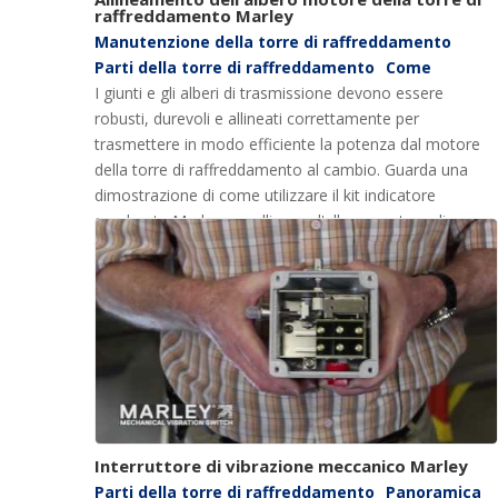
raffreddamento Marley
Manutenzione della torre di raffreddamento
Parti della torre di raffreddamento
Come
I giunti e gli alberi di trasmissione devono essere
robusti, durevoli e allineati correttamente per
trasmettere in modo efficiente la potenza dal motore
della torre di raffreddamento al cambio. Guarda una
dimostrazione di come utilizzare il kit indicatore
quadrante Marley per allineare l'albero motore di una
torre di raffreddamento Marley qui:
Interruttore di vibrazione meccanico Marley
Parti della torre di raffreddamento
Panoramica