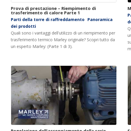
Prova di prestazione – Riempimento di
M
trasferimento di calore Parte 1
P
Parti della torre di raffreddamento
Panoramica
d
dei prodotti
Qu
Quali sono i vantaggi dell'utilizzo di un riempimento per
u
trasferimento termico Marley originale? Scopri tutto da
su
un esperto Marley: (Parte 1 di 3).
m
Regolazione dell'accoppiamento della serie
S