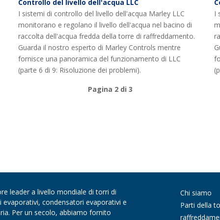
Controllo del livello dell'acqua LLC
C
I sistemi di controllo del livello dell'acqua Marley LLC
I 
monitorano e regolano il livello dell'acqua nel bacino di
m
raccolta dell'acqua fredda della torre di raffreddamento.
r
Guarda il nostro esperto di Marley Controls mentre
G
fornisce una panoramica del funzionamento di LLC
f
(parte 6 di 9: Risoluzione dei problemi).
(p
Pagina 2 di 3
 leader a livello mondiale di torri di
Chi siamo
di evaporativi, condensatori evaporativi e
Parti della to
aria. Per un secolo, abbiamo fornito
raffreddame