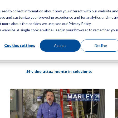
sed to collect information about how you interact with our website an
Menù
Ottieni 
rove and customize your browsing experience and for analytics and metri
ut more about the cookies we use, see our Privacy Policy
is website. A single cookie will be used in your browser to remember you
Cookies settings
Accept
Decline
Ripristina
49 video attualmente in selezione: