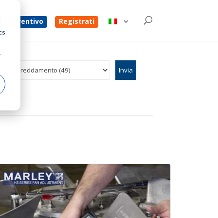
d
un preventivo
Registrati
cs
r