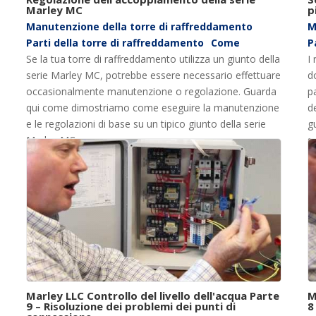
Marley MC
p
Manutenzione della torre di raffreddamento
M
Parti della torre di raffreddamento
Come
P
Se la tua torre di raffreddamento utilizza un giunto della
I
serie Marley MC, potrebbe essere necessario effettuare
do
occasionalmente manutenzione o regolazione. Guarda
p
qui come dimostriamo come eseguire la manutenzione
d
e le regolazioni di base su un tipico giunto della serie
g
Marley MC.
so
Marley LLC Controllo del livello dell'acqua Parte
M
9 – Risoluzione dei problemi dei punti di
8