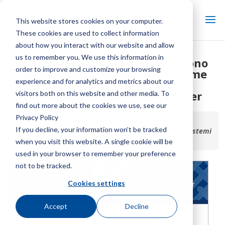
This website stores cookies on your computer.
These cookies are used to collect information
about how you interact with our website and allow
us to remember you. We use this information in
Le torri di raffreddamento offrono
order to improve and customize your browsing
risparmi idrici ed energetici come
experience and for analytics and metrics about our
parte di efficienti sistemi di
raffreddamento dei data center
visitors both on this website and other media. To
find out more about the cookies we use, see our
Privacy Policy
Inizio / Biblioteca /
Le torri di raffreddamento offrono
If you decline, your information won’t be tracked
risparmi idrici ed energetici come parte di efficienti sistemi
when you visit this website. A single cookie will be
di raffreddamento dei data center
used in your browser to remember your preference
not to be tracked.
Cookies settings
Accept
Decline