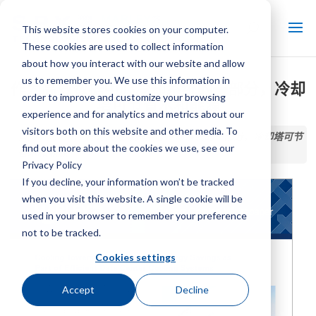
This website stores cookies on your computer.
These cookies are used to collect information
about how you interact with our website and allow
us to remember you. We use this information in
作为高效数据中心冷却系统的一部分，冷却
order to improve and customize your browsing
塔可节省水和能源
experience and for analytics and metrics about our
visitors both on this website and other media. To
首页 / 图书馆 /
作为高效数据中心冷却系统的一部分，冷却塔可节
find out more about the cookies we use, see our
省水和能源
Privacy Policy
If you decline, your information won’t be tracked
when you visit this website. A single cookie will be
used in your browser to remember your preference
not to be tracked.
Cookies settings
Accept
Decline