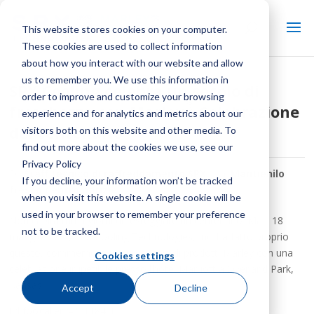
This website stores cookies on your computer.
These cookies are used to collect information
about how you interact with our website and allow
us to remember you. We use this information in
SPX Cooling celebra un secolo di
order to improve and customize your browsing
®
freschezza con Marley
Celebrazione
experience and for analytics and metrics about our
del centenario
visitors both on this website and other media. To
find out more about the cookies we use, see our
Privacy Policy
Di:
Staff tecnico di raffreddamento SPX
| In:
Mantienilo
If you decline, your information won’t be tracked
fresco Centro notizie
when you visit this website. A single cookie will be
used in your browser to remember your preference
Non capita tutti i giorni di festeggiare un centenario. Ma il 18
not to be tracked.
maggio 2022, SPX Cooling Technologies, Inc. ha fatto proprio
questo, commemorando un secolo di prodotti Marley con una
Cookies settings
celebrazione irripetibile presso l’hotel Marriott a Overland Park,
Kansas.
Accept
Decline
[id foogallery="21184″]