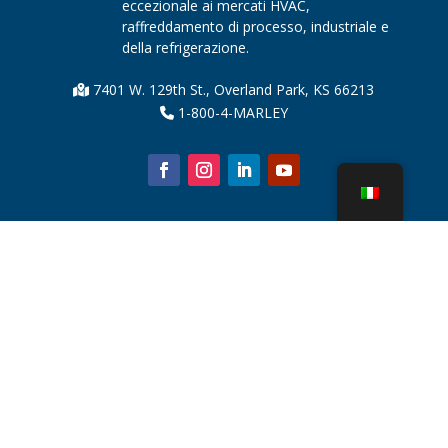
eccezionale ai mercati HVAC,
raffreddamento di processo, industriale e
della refrigerazione.
7401 W. 129th St., Overland Park, KS 66213
1-800-4-MARLEY
Chi siamo
Parti della torre di raffreddamento
Notizia
Sostenibilità
Calcolatore dell'acqua
CoolSpec®
Prova in termini di prestazioni
Cos'è una torre di raffreddamento?
Tecnologie SPX