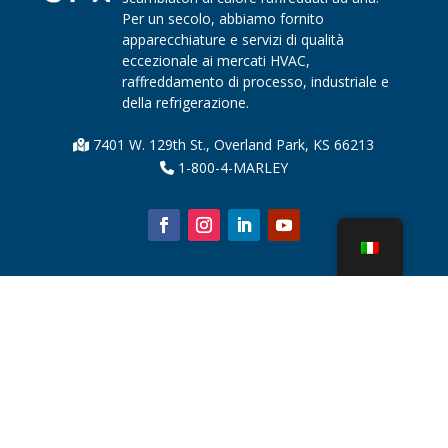
Per un secolo, abbiamo fornito
apparecchiature e servizi di qualità
eccezionale ai mercati HVAC,
raffreddamento di processo, industriale e
della refrigerazione.
7401 W. 129th St., Overland Park, KS 66213
1-800-4-MARLEY
Chi siamo
Parti della torre di raffreddamento
Notizia
Sostenibilità
Calcolatore dell'acqua
CoolSpec®
Prova in termini di prestazioni