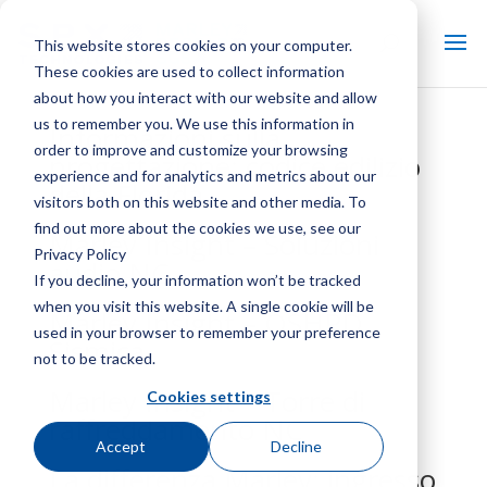
This website stores cookies on your computer.
These cookies are used to collect information
about how you interact with our website and allow
us to remember you. We use this information in
Informazioni sulla
order to improve and customize your browsing
progettazione: codice edilizio
experience and for analytics and metrics about our
della Florida
visitors both on this website and other media. To
find out more about the cookies we use, see our
Marley Insight – Soluzioni
Privacy Policy
audio NC
If you decline, your information won’t be tracked
when you visit this website. A single cookie will be
Marley Insight – OSHPD
used in your browser to remember your preference
Sismica
not to be tracked.
Marley Insight – Torre di
Cookies settings
raffreddamento NC
Accept
Decline
La differenza Marley: ingresso