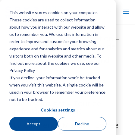
This website stores cookies on your computer.
These cookies are used to collect information
about how you interact with our website and allow
us to remember you. We use this information in
Informations de conception –
order to improve and customize your browsing
Code du bâtiment de Floride
experience and for analytics and metrics about our
visitors both on this website and other media. To
Marley Insight – NC Sound
find out more about the cookies we use, see our
Solutions
Privacy Policy
If you decline, your information won’t be tracked
Marley Insight – Sismique
when you visit this website. A single cookie will be
OSHPD
used in your browser to remember your preference
not to be tracked.
Marley Insight – Tour de
refroidissement NC
Cookies settings
La différence Marley – Entrée
Accept
Decline
SystemConnect