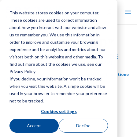
This website stores cookies on your computer.
These cookies are used to collect information
about how you interact with our website and allow
us to remember you. We use this information in
MARLEYGARD™
order to improve and customize your browsing
experience and for analytics and metrics about our
SOLUZIONI PER LA PROTEZIONE
visitors both on this website and other media. To
DELL'ACQUA E DELLE TORRI
find out more about the cookies we use, see our
Privacy Policy
Marca:
Marley
| Tipologia di prodotto:
Prodotto per la gestione
dell'acqua
If you decline, your information won’t be tracked
when you visit this website. A single cookie will be
used in your browser to remember your preference
not to be tracked.
Cookies settings
Accept
Decline