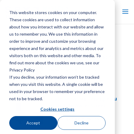
This website stores cookies on your computer.
These cookies are used to collect information
about how you interact with our website and allow
us to remember you. We use this information in
Bibliothèque:
Papiers blanc
order to improve and customize your browsing
experience and for analytics and metrics about our
Étude de cas sur les
visitors both on this website and other media. To
condensateurs évaporatifs
find out more about the cookies we use, see our
industriels SGS
Privacy Policy
Bibliothèque, livres blancs
If you decline, your information won’t be tracked
when you visit this website. A single cookie will be
used in your browser to remember your preference
Étude de cas sur l'énergie du
not to be tracked.
district de Water Street
Cookies settings
Tampa
Bibliothèque, livres blancs
Accept
Decline