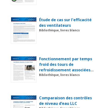
conservation de l'énergie et
de l'eau
Étude de cas sur l'efficacité
des ventilateurs
Bibliothèque, livres blancs
Fonctionnement par temps
froid des tours de
refroidissement associées
aux systèmes de
Bibliothèque, livres blancs
refroidissement par eau
Comparaison des contrôles
de niveau d’eau LLC