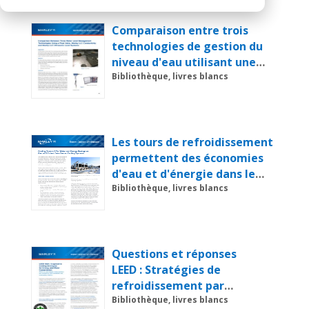
Comparaison entre trois
technologies de gestion du
niveau d'eau utilisant une
vanne à flotteur, les
Bibliothèque, livres blancs
systèmes de conductivité
Marley LLC et les systèmes
de niveau à ultrasons Marley
LLC
Les tours de refroidissement
permettent des économies
d'eau et d'énergie dans le
cadre de systèmes de
Bibliothèque, livres blancs
refroidissement efficaces
pour les centres de données
Questions et réponses
LEED : Stratégies de
refroidissement par
évaporation pour la
Bibliothèque, livres blancs