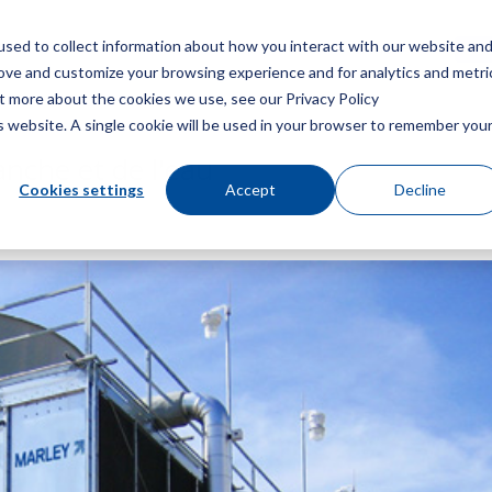
sed to collect information about how you interact with our website an
Menu
Obt
rove and customize your browsing experience and for analytics and metri
ut more about the cookies we use, see our Privacy Policy
is website. A single cookie will be used in your browser to remember you
anche et de l'eau
Cookies settings
Accept
Decline