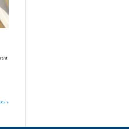
trant
tes »