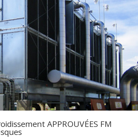
froidissement APPROUVÉES FM
risques