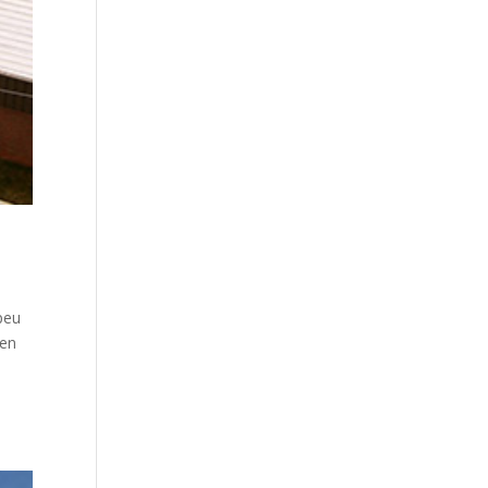
 peu
ien