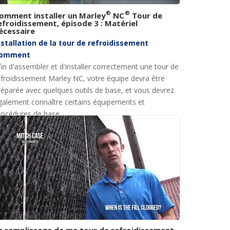
®
®
omment installer un Marley
NC
Tour de
efroidissement, épisode 3 : Matériel
écessaire
nstallation de la tour de refroidissement
omment
fin d'assembler et d'installer correctement une tour de
efroidissement Marley NC, votre équipe devra être
réparée avec quelques outils de base, et vous devrez
galement connaître certains équipements et
rocédures de base.
e remplissage de ma tour de refroidissement