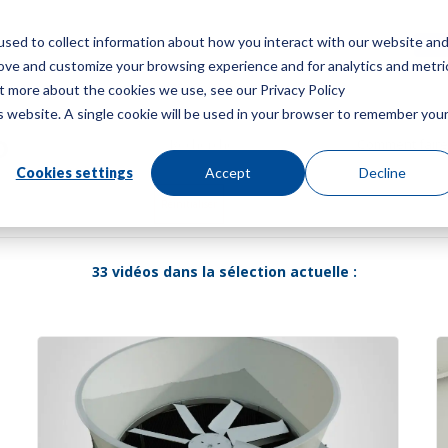
sed to collect information about how you interact with our website an
Menu
Obt
rove and customize your browsing experience and for analytics and metri
ut more about the cookies we use, see our Privacy Policy
is website. A single cookie will be used in your browser to remember you
o
Cookies settings
Accept
Decline
Réinitialiser
33 vidéos dans la sélection actuelle :