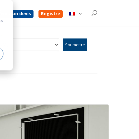
d
enez un devis
Registre
cs
r