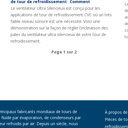
de tour de refroidissement
Comment
L
Le ventilateur Ultra Silencieux est conçu pour les
d
applications de tour de refroidissement CVC où un très
a
faible niveau sonore est une nécessité. Voici une
d
démonstration sur la façon de régler l'inclinaison des
c
pales du ventilateur ultra silencieux de votre tour de
t
refroidissement.
Page 1 sur 2
principaux fabricants mondiaux de tours de
À propos de
e fluide par évaporation, de condenseurs par
Pièces de to
r refroidis par air. Depuis un siècle, nous
refroidisse