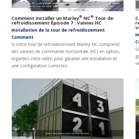
®
®
Comment installer un Marley
NC
Tour de
C
refroidissement Épisode 7 : Vannes HC
r
v
Installation de la tour de refroidissement
I
Comment
C
Si votre tour de refroidissement Marley NC comprend
S
des vannes de commande horizontale (HC) en option,
g
regardez cette vidéo pour garantir une installation et
v
une configuration correctes.