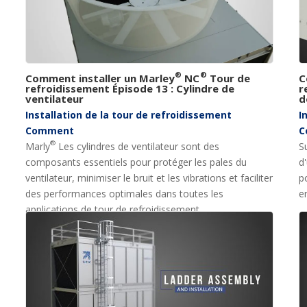
®
®
Comment installer un Marley
NC
Tour de
C
refroidissement Épisode 13 : Cylindre de
r
ventilateur
d
Installation de la tour de refroidissement
I
Comment
C
®
Marly
Les cylindres de ventilateur sont des
S
composants essentiels pour protéger les pales du
d
ventilateur, minimiser le bruit et les vibrations et faciliter
p
des performances optimales dans toutes les
e
applications de tour de refroidissement.