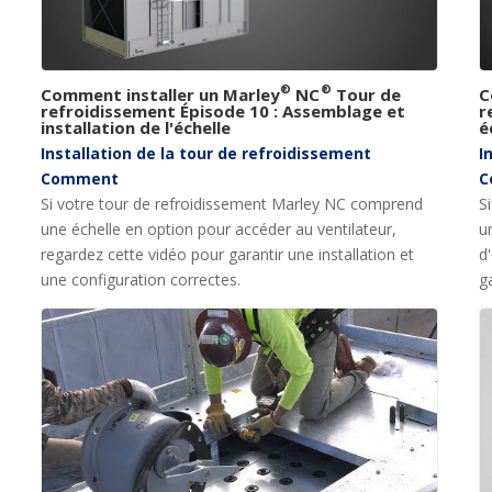
®
®
Comment installer un Marley
NC
Tour de
C
refroidissement Épisode 10 : Assemblage et
r
installation de l'échelle
é
Installation de la tour de refroidissement
I
Comment
C
Si votre tour de refroidissement Marley NC comprend
S
une échelle en option pour accéder au ventilateur,
u
regardez cette vidéo pour garantir une installation et
d
une configuration correctes.
g