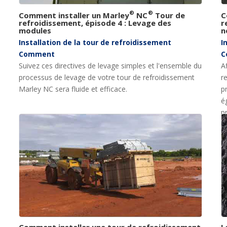
®
®
Comment installer un Marley
NC
Tour de
C
refroidissement, épisode 4 : Levage des
r
modules
n
Installation de la tour de refroidissement
I
Comment
C
Suivez ces directives de levage simples et l'ensemble du
A
processus de levage de votre tour de refroidissement
r
Marley NC sera fluide et efficace.
p
é
p
Comment installer une tour de refroidissement
L