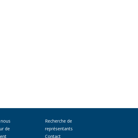
 nous
Recherche de
ur de
représentants
ment
Contact