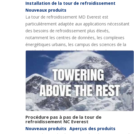
Installation de la tour de refroidissement
Nouveaux produits
La tour de refroidissement MD Everest est
particulièrement adaptée aux applications nécessitant
des besoins de refroidissement plus élevés,
notamment les centres de données, les complexes
énergétiques urbains, les campus des sciences de la
santé et les complexes industriels. Regardez
l'assemblage d'une nouvelle tour de refroidissement
modulaire Marley MD Everest dans cette vidéo.
Procédure pas à pas de la tour de
refroidissement NC Everest
Nouveaux produits
Aperçus des produits