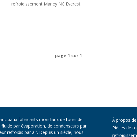
refroidissement Marley NC Everest !
page 1 sur 1
principaux fabricants mondiaux de tours de
À propos de
e fluide par évaporation, de condenseurs par
Pièces de to
r refroidis par air. Depuis un siècle, nous
refroidisse