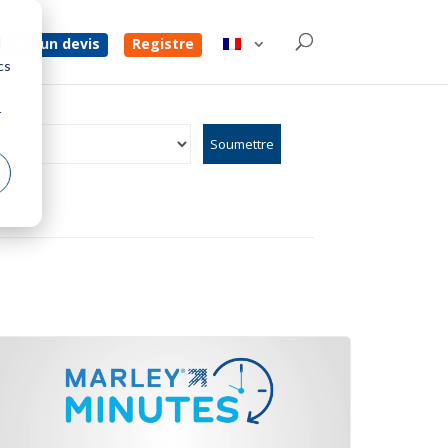
d
enez un devis
Registre
cs
r