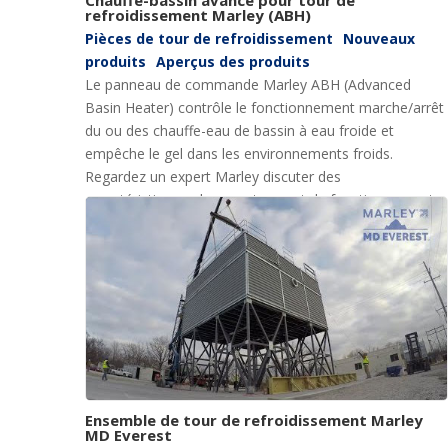
refroidissement Marley (ABH)
Pièces de tour de refroidissement
Nouveaux
produits
Aperçus des produits
Le panneau de commande Marley ABH (Advanced
Basin Heater) contrôle le fonctionnement marche/arrêt
du ou des chauffe-eau de bassin à eau froide et
empêche le gel dans les environnements froids.
Regardez un expert Marley discuter des
caractéristiques, des avantages et du fonctionnement
du panneau de commande de la tour de
refroidissement Marley Advanced Basin Heater.
Ensemble de tour de refroidissement Marley
MD Everest