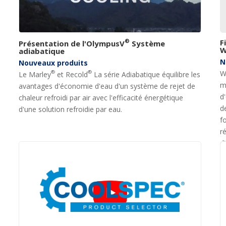
®
F
Présentation de l'OlympusV
Système
W
adiabatique
N
Nouveaux produits
W
®
®
Le Marley
et Recold
La série Adiabatique équilibre les
m
avantages d'économie d'eau d'un système de rejet de
d
chaleur refroidi par air avec l'efficacité énergétique
d
d'une solution refroidie par eau.
f
r
d