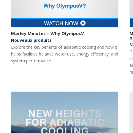
Marley Minutes – Why OlympusV
M
p
Nouveaux produits
N
Explore the key benefits of adiabatic cooling and how it
D
helps facilities balance water use, energy efficiency, and
i
system performance.
a
r