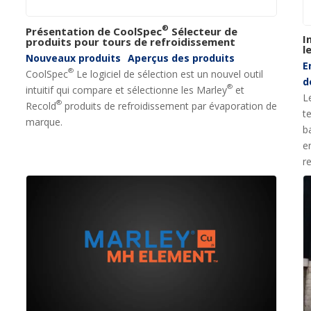
®
Présentation de CoolSpec
Sélecteur de
I
produits pour tours de refroidissement
l
Nouveaux produits
Aperçus des produits
E
®
CoolSpec
Le logiciel de sélection est un nouvel outil
d
®
intuitif qui compare et sélectionne les Marley
et
L
®
Recold
produits de refroidissement par évaporation de
t
marque.
b
e
r