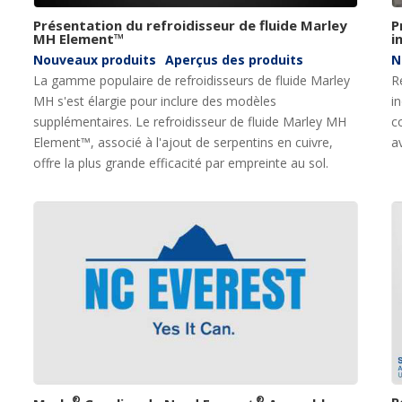
Présentation du refroidisseur de fluide Marley
P
MH Element™
i
Nouveaux produits
Aperçus des produits
N
La gamme populaire de refroidisseurs de fluide Marley
R
MH s'est élargie pour inclure des modèles
i
supplémentaires. Le refroidisseur de fluide Marley MH
c
Element™, associé à l'ajout de serpentins en cuivre,
a
offre la plus grande efficacité par empreinte au sol.
®
®
R