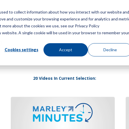
sed to collect information about how you interact with our website an
Menu
Obt
rove and customize your browsing experience and for analytics and metri
ut more about the cookies we use, see our Privacy Policy
is website. A single cookie will be used in your browser to remember you
o
Cookies settings
Accept
Decline
Réinitialiser
20 Videos In Current Selection: