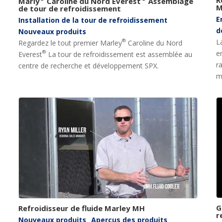
Marly
Caroline du Nord Everest
Assemblage
M
de tour de refroidissement
E
Installation de la tour de refroidissement
d
Nouveaux produits
L
®
Regardez le tout premier Marley
Caroline du Nord
e
®
Everest
La tour de refroidissement est assemblée au
r
centre de recherche et développement SPX.
m
G
Refroidisseur de fluide Marley MH
r
Nouveaux produits
Aperçus des produits