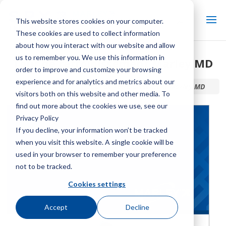
This website stores cookies on your computer.
These cookies are used to collect information
about how you interact with our website and allow
us to remember you. We use this information in
Tour de refroidissement Marley MD
order to improve and customize your browsing
experience and for analytics and metrics about our
Accueil / Bibliothèque /
Tour de refroidissement Marley MD
visitors both on this website and other media. To
find out more about the cookies we use, see our
Privacy Policy
If you decline, your information won’t be tracked
when you visit this website. A single cookie will be
used in your browser to remember your preference
not to be tracked.
Cookies settings
Accept
Decline