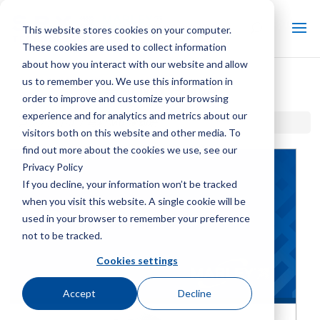
This website stores cookies on your computer.
These cookies are used to collect information
about how you interact with our website and allow
us to remember you. We use this information in
马利 MD 冷却塔
order to improve and customize your browsing
experience and for analytics and metrics about our
首页 / 图书馆 /
马利 MD 冷却塔
visitors both on this website and other media. To
find out more about the cookies we use, see our
Privacy Policy
If you decline, your information won’t be tracked
when you visit this website. A single cookie will be
used in your browser to remember your preference
not to be tracked.
Cookies settings
Accept
Decline