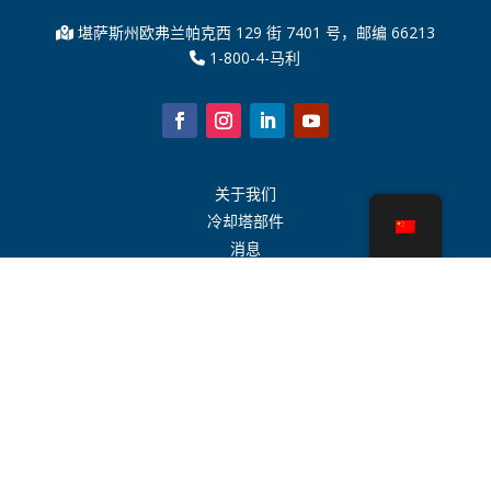
堪萨斯州欧弗兰帕克西 129 街 7401 号，邮编 66213
1-800-4-马利
关于我们
冷却塔部件
消息
可持续发展
水计算器
CoolSpec®
性能证明
什么是冷却塔？
SPX 科技
代表搜索