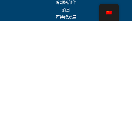
冷却塔部件
消息
可持续发展
水计算器
CoolSpec®
性能证明
什么是冷却塔？
SPX 科技
代表搜索
接触
职业
使用条款
曲奇饼
隐私政策
现代奴隶制声明
专利
SPX 合作伙伴网站