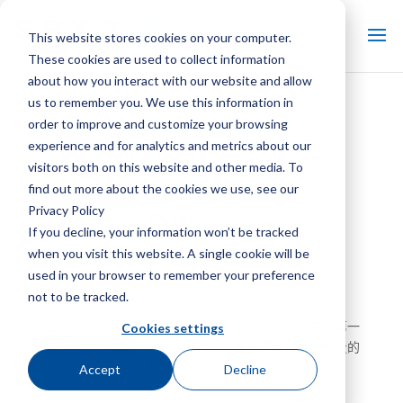
This website stores cookies on your computer.
These cookies are used to collect information
about how you interact with our website and allow
us to remember you. We use this information in
博客
order to improve and customize your browsing
experience and for analytics and metrics about our
测试
visitors both on this website and other media. To
find out more about the cookies we use, see our
捕获发电厂的碳排放
Privacy Policy
博客 | 新闻
If you decline, your information won’t be tracked
when you visit this website. A single cookie will be
used in your browser to remember your preference
测试
not to be tracked.
如果一切顺利，该电厂将成为“全球众多类似电厂中的第一
Cookies settings
冷却塔电力传输技术的优缺点
座”。从历史上看，发电厂的碳排放量占了我们碳排放量的
博客 | 新闻
很大一部分。但是，发电厂有可能捕获所有碳排放吗？
Accept
Decline